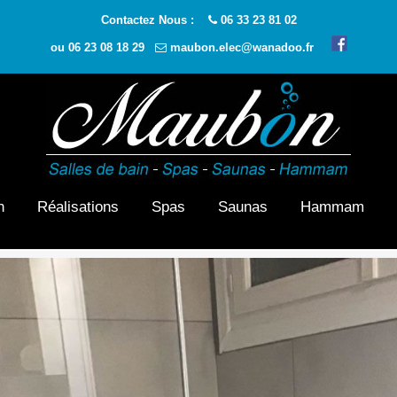
Contactez Nous :
06 33 23 81 02
ou
06 23 08 18 29
maubon.elec@wanadoo.fr
n
Réalisations
Spas
Saunas
Hammam