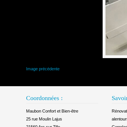
Image précédente
Coordonnées :
Savoir
Maubon Confort et Bien-être
Rénovati
25 rue Moulin Lajus
alentour
21560 Arc sur Tille
Carrelag