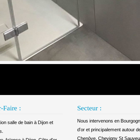
-Faire :
Secteur :
Nous intervenons en Bourgogn
on salle de bain à Dijon et
d'or et principalement autour d
s.
Chenôve, Chevigny St Sauveur
e, faïence à Dijon, Côte d’or.