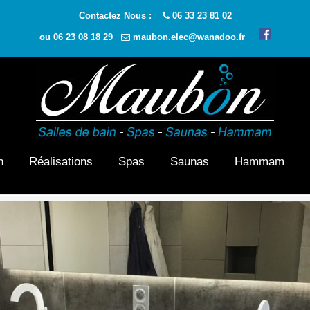
Contactez Nous :
06 33 23 81 02
ou
06 23 08 18 29
maubon.elec@wanadoo.fr
n
Réalisations
Spas
Saunas
Hammam