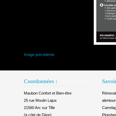
Image précédente
Coordonnées :
Savoir
Maubon Confort et Bien-être
Rénovati
25 rue Moulin Lajus
alentour
21560 Arc sur Tille
Carrelag
(à côté de Dijon)
Plomberi