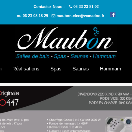
Contactez Nous :
06 33 23 81 02
ou
06 23 08 18 29
maubon.elec@wanadoo.fr
n
Réalisations
Spas
Saunas
Hammam