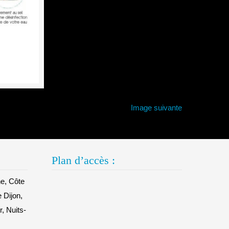
Image suivante
Plan d’accès :
e, Côte
e Dijon,
, Nuits-