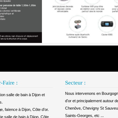
-Faire :
Secteur :
Nous intervenons en Bourgogn
on salle de bain à Dijon et
d'or et principalement autour d
s.
Chenôve, Chevigny St Sauveur
e, faïence à Dijon, Côte d’or.
Saints-Georges, etc ...
e salle de bain à Dijon, Côte