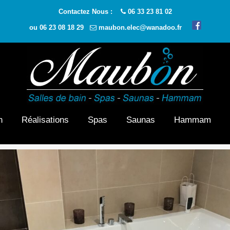
Contactez Nous :
06 33 23 81 02
ou
06 23 08 18 29
maubon.elec@wanadoo.fr
n
Réalisations
Spas
Saunas
Hammam