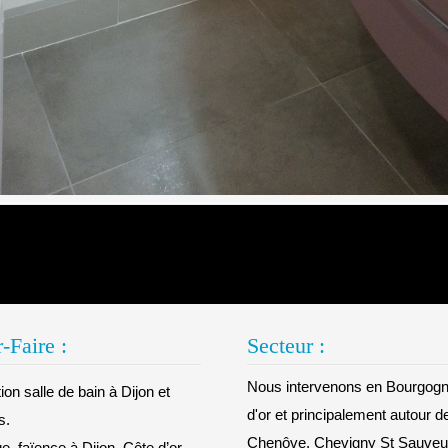
-Faire :
Secteur :
Nous intervenons en Bourgogn
on salle de bain à Dijon et
d'or et principalement autour d
s.
Chenôve, Chevigny St Sauveur
e, faïence à Dijon, Côte d’or.