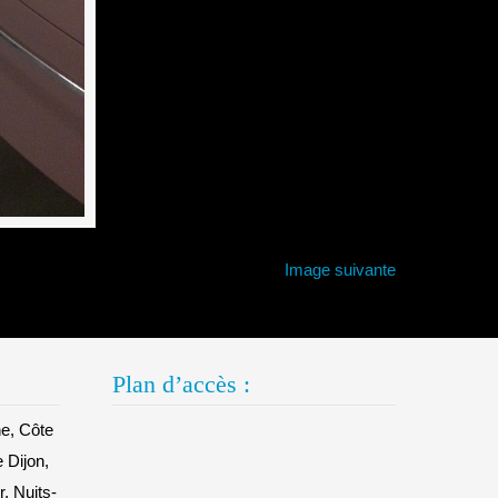
Image suivante
Plan d’accès :
e, Côte
e Dijon,
, Nuits-