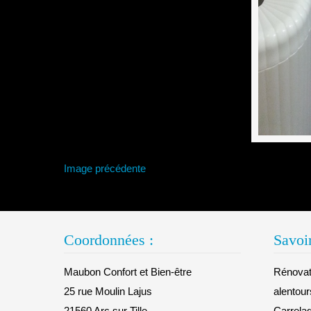
Image précédente
Coordonnées :
Savoir
Maubon Confort et Bien-être
Rénovati
25 rue Moulin Lajus
alentour
21560 Arc sur Tille
Carrelag