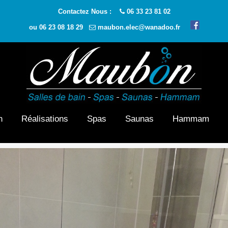
Contactez Nous :
06 33 23 81 02
ou
06 23 08 18 29
maubon.elec@wanadoo.fr
n
Réalisations
Spas
Saunas
Hammam