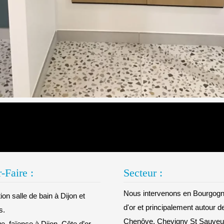
-Faire :
Secteur :
Nous intervenons en Bourgogn
on salle de bain à Dijon et
d'or et principalement autour d
s.
Chenôve, Chevigny St Sauveur
e, faïence à Dijon, Côte d’or.