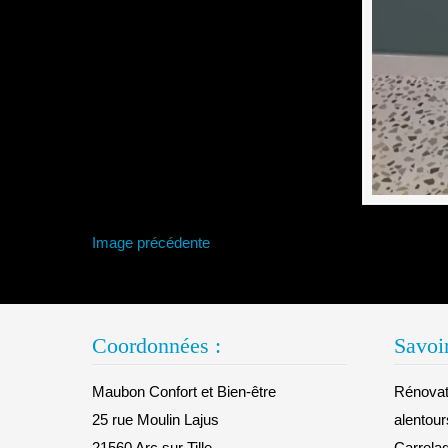
Image précédente
Coordonnées :
Savoir
Maubon Confort et Bien-être
Rénovati
25 rue Moulin Lajus
alentour
21560 Arc sur Tille
Carrelag