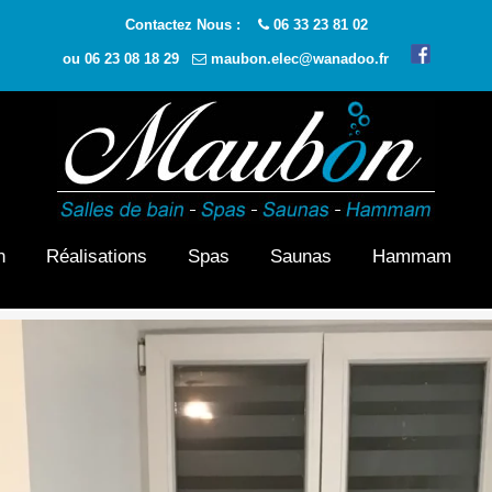
Contactez Nous :
06 33 23 81 02
ou
06 23 08 18 29
maubon.elec@wanadoo.fr
n
Réalisations
Spas
Saunas
Hammam