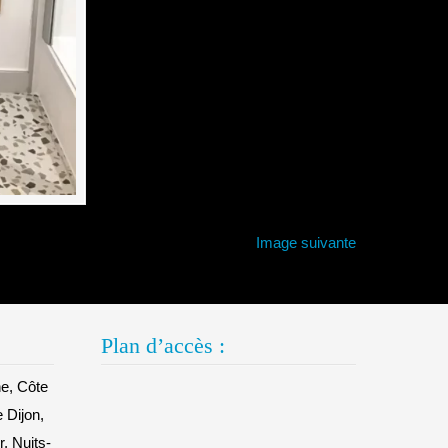
Image suivante
Plan d’accès :
e, Côte
e Dijon,
, Nuits-